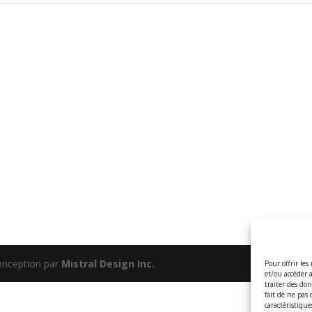
onception par
Mistral Design Inc.
Pour offrir les
et/ou accéder 
traiter des do
fait de ne pas
caractéristique