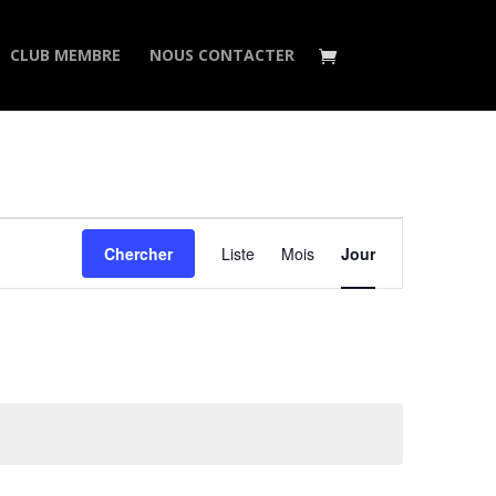
CLUB MEMBRE
NOUS CONTACTER
Navigation
de
Chercher
Liste
Mois
Jour
vues
Évènement