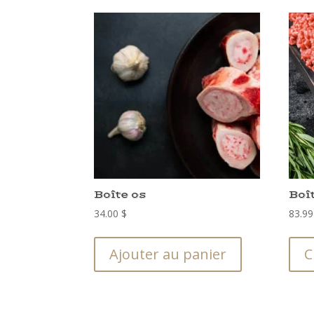
Boîte os
Boî
34.00
$
83.9
Ajouter au panier
C