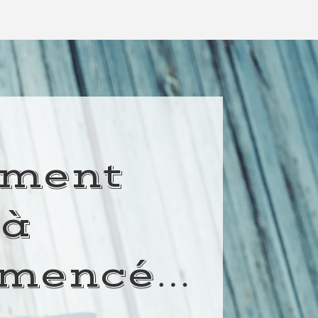
ment
 à
mencé…