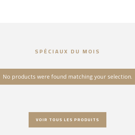
Les
options
peuvent
être
choisies
sur
SPÉCIAUX DU MOIS
la
page
du
produit
No products were found matching your selection.
VOIR TOUS LES PRODUITS