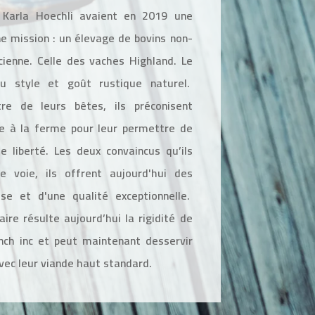
 Karla Hoechli avaient en 2019 une
ne mission : un élevage de bovins non-
cienne. Celle des vaches Highland. Le
du style et goût rustique naturel.
re de leurs bêtes, ils préconisent
ge à la ferme pour leur permettre de
te liberté. Les deux convaincus qu’ils
e voie, ils offrent aujourd'hui des
sse et d'une qualité exceptionnelle.
ire résulte aujourd’hui la rigidité de
nch inc et peut maintenant desservir
avec leur viande haut standard.