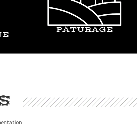
PÂTURAGE
NE
S
mentation