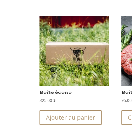
Boîte écono
Boî
325.00
$
95.0
Ajouter au panier
C