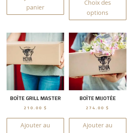
pri
pro
Choix des
panier
a
95
options
plu
à
var
20
Les
opt
peu
êtr
cho
sur
la
pa
du
BOÎTE GRILL MASTER
BOÎTE MIJOTÉE
pro
210.00
$
274.00
$
Ajouter au
Ajouter au