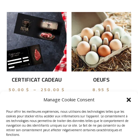
var
32
Les
opt
peu
êtr
cho
sur
la
pa
du
CERTIFICAT CADEAU
OEUFS
pro
Plage
50.00
$
–
250.00
$
8.95
$
de
Ce
Manage Cookie Consent
prix :
produit
Choix des
Ajouter au
Pour offrir les meilleures expériences, nous utilisons des technologies telles que les
a
50.00 $
cookies pour stocker et/ou accéder aux informations sur l'appareil. Le consentement à
options
panier
ces technologies nous permettra de traiter des données telles que le comportement de
plusieurs
à
navigation ou des identifiants uniques sur ce site. Le fait de ne pas consentir ou de
variations.
retirer son consentement peut affecter négativement certaines caractéristiques et
250.00 $
fonctions.
Les