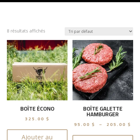
8 résultats affichés
BOÎTE ÉCONO
BOÎTE GALETTE
HAMBURGER
325.00
$
Pl
95.00
$
–
205.00
$
de
Ce
Ajouter au